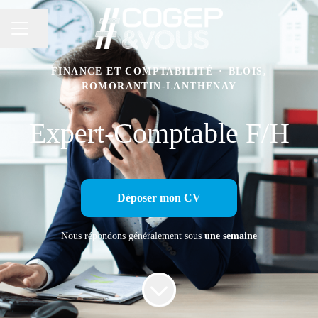
Partager la page
MENU CARRIÈRE
FINANCE ET COMPTABILITÉ
·
BLOIS,
ROMORANTIN-LANTHENAY
Expert-Comptable F/H
Déposer mon CV
Nous répondons généralement sous
une semaine